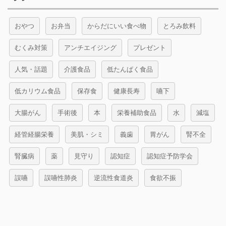
おやつ
お弁当
からだにいい食べ物
とろみ飲料
むくみ対策
アンチエイジング
プレゼント
人気・話題
介護食品
低たんぱく食品
低カリウム食品
保存食
健康長寿
嚥下
大腸がん
手術後
本
栄養補助食品
水
減塩
経管経腸栄養
美肌・シミ
義歯
胃がん
腎不全
腎臓病
薬
見守り
認知症
認知症予防学会
誤嚥
誤嚥性肺炎
逆流性食道炎
食欲不振