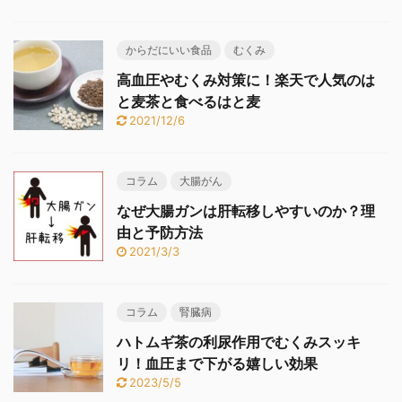
からだにいい食品
むくみ
高血圧やむくみ対策に！楽天で人気のは
と麦茶と食べるはと麦
2021/12/6
コラム
大腸がん
なぜ大腸ガンは肝転移しやすいのか？理
由と予防方法
2021/3/3
コラム
腎臓病
ハトムギ茶の利尿作用でむくみスッキ
リ！血圧まで下がる嬉しい効果
2023/5/5