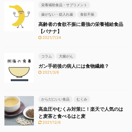
栄養補助食品・サプリメント
歯がない・総入れ歯
食欲不振
高齢者の食欲不振に最強の栄養補給食品
【バナナ】
2021/7/24
コラム
大腸がん
ガン手術後の病人には食物繊維？
2021/3/6
からだにいい食品
むくみ
高血圧やむくみ対策に！楽天で人気のは
と麦茶と食べるはと麦
2021/12/6