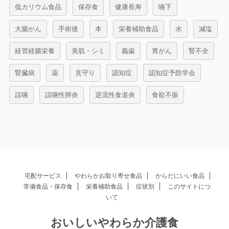
低カリウム食品
保存食
健康長寿
嚥下
大腸がん
手術後
本
栄養補助食品
水
減塩
経管経腸栄養
美肌・シミ
義歯
胃がん
腎不全
腎臓病
薬
見守り
認知症
認知症予防学会
誤嚥
誤嚥性肺炎
逆流性食道炎
食欲不振
宅配サービス
やわらかお取り寄せ食品
からだにいい食品
常備食品・保存食
栄養補助食品
症状別
このサイトにつ
いて
おいしいやわらか介護食