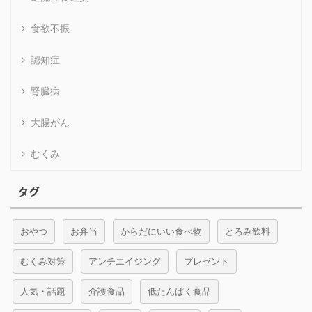
食欲不振
認知症
腎臓病
大腸がん
むくみ
タグ
おやつ
お弁当
からだにいい食べ物
とろみ飲料
むくみ対策
アンチエイジング
プレゼント
人気・話題
介護食品
低たんぱく食品