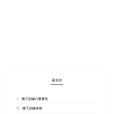
目次
嚥下訓練の重要性
嚥下訓練体操