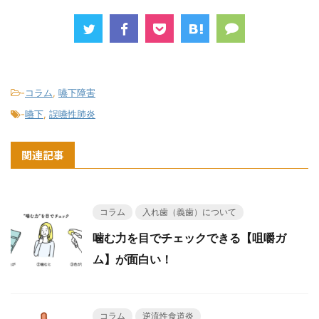
-
コラム
,
嚥下障害
-
嚥下
,
誤嚥性肺炎
関連記事
コラム
入れ歯（義歯）について
噛む力を目でチェックできる【咀嚼ガ
ム】が面白い！
コラム
逆流性食道炎