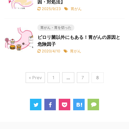
因・対処法】
2025/9/23
胃がん
胃がん・胃を切った
ピロリ菌以外にもある！胃がんの原因と
危険因子
2020/4/10
胃がん
« Prev
1
…
7
8