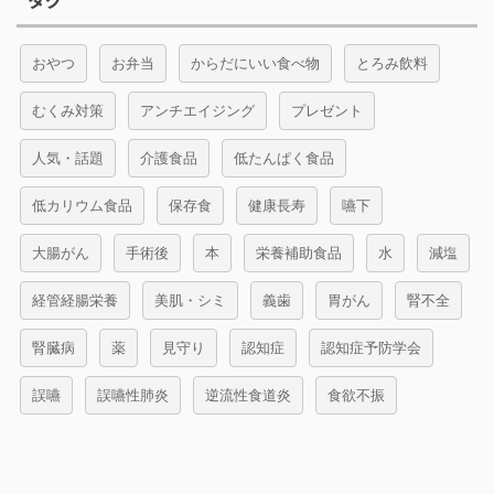
タグ
おやつ
お弁当
からだにいい食べ物
とろみ飲料
むくみ対策
アンチエイジング
プレゼント
人気・話題
介護食品
低たんぱく食品
低カリウム食品
保存食
健康長寿
嚥下
大腸がん
手術後
本
栄養補助食品
水
減塩
経管経腸栄養
美肌・シミ
義歯
胃がん
腎不全
腎臓病
薬
見守り
認知症
認知症予防学会
誤嚥
誤嚥性肺炎
逆流性食道炎
食欲不振