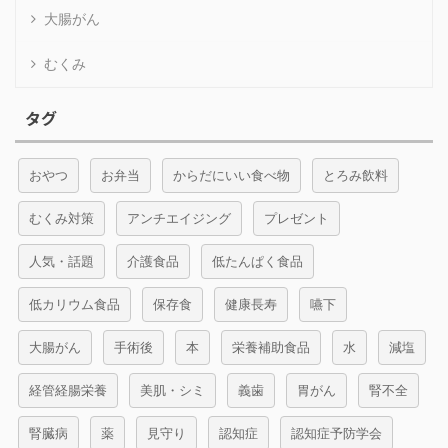
大腸がん
むくみ
タグ
おやつ
お弁当
からだにいい食べ物
とろみ飲料
むくみ対策
アンチエイジング
プレゼント
人気・話題
介護食品
低たんぱく食品
低カリウム食品
保存食
健康長寿
嚥下
大腸がん
手術後
本
栄養補助食品
水
減塩
経管経腸栄養
美肌・シミ
義歯
胃がん
腎不全
腎臓病
薬
見守り
認知症
認知症予防学会