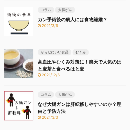
コラム
大腸がん
ガン手術後の病人には食物繊維？
2021/3/6
からだにいい食品
むくみ
高血圧やむくみ対策に！楽天で人気のは
と麦茶と食べるはと麦
2021/12/6
コラム
大腸がん
なぜ大腸ガンは肝転移しやすいのか？理
由と予防方法
2021/3/3