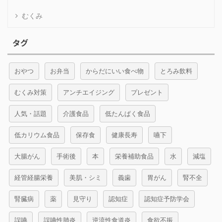
むくみ
タグ
おやつ
お弁当
からだにいい食べ物
とろみ飲料
むくみ対策
アンチエイジング
プレゼント
人気・話題
介護食品
低たんぱく食品
低カリウム食品
保存食
健康長寿
嚥下
大腸がん
手術後
本
栄養補助食品
水
減塩
経管経腸栄養
美肌・シミ
義歯
胃がん
腎不全
腎臓病
薬
見守り
認知症
認知症予防学会
誤嚥
誤嚥性肺炎
逆流性食道炎
食欲不振