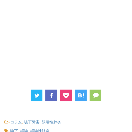
-
コラム
,
嚥下障害
,
誤嚥性肺炎
-
嚥下
,
誤嚥
,
誤嚥性肺炎