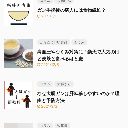
コラム
大腸がん
ガン手術後の病人には食物繊維？
2021/3/6
からだにいい食品
むくみ
高血圧やむくみ対策に！楽天で人気のは
と麦茶と食べるはと麦
2021/12/6
コラム
大腸がん
なぜ大腸ガンは肝転移しやすいのか？理
由と予防方法
2021/3/3
コラム
腎臓病