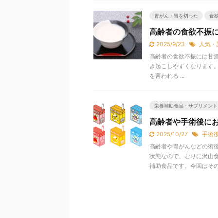
胃がん・胃を切った
食
高齢者の食欲不振
2025/9/23
人気・
高齢者の食欲不振には甘
き起こしやすくなります
を言われる ...
栄養補助食品・サプリメント
高齢者や手術後に
2025/10/27
手術
高齢者や胃がんなどの術
状態なので、むりに沢山
補助食品です。今回はその中 