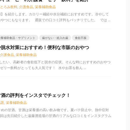
とろみ飲料
,
介護食品
,
栄養補助食品
料】を紹介します。カロリー補給や水分補給におすすめです。冷やして
やつにもなります。 通販での口コミ評判もバッチリでした。 では ...
栄養補助食品・サプリメント
歯がない・総入れ歯
食欲不振
や脱水対策におすすめ！便利な市販のおやつ
介護食品
,
栄養補助食品
したい、高齢者の食欲低下と脱水の症状。そんな時におすすめのおやつ
ゼリー飲料がとっても大人気です！ 水やお茶を飲ん ...
甘酒の評判をインスタでチェック！
話題
,
栄養補助食品
すめの甘酒。甘酒は栄養価の高い飲み物です。夏バテ防止や、熱中症対
今回は先日紹介した遠藤酒造場の甘酒のリアルな口コミをインスタグラム