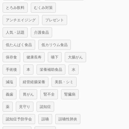
とろみ飲料
むくみ対策
アンチエイジング
プレゼント
人気・話題
介護食品
低たんぱく食品
低カリウム食品
保存食
健康長寿
嚥下
大腸がん
手術後
本
栄養補助食品
水
減塩
経管経腸栄養
美肌・シミ
義歯
胃がん
腎不全
腎臓病
薬
見守り
認知症
認知症予防学会
誤嚥
誤嚥性肺炎