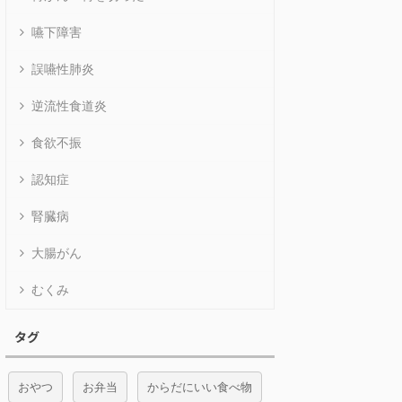
嚥下障害
誤嚥性肺炎
逆流性食道炎
食欲不振
認知症
腎臓病
大腸がん
むくみ
タグ
おやつ
お弁当
からだにいい食べ物