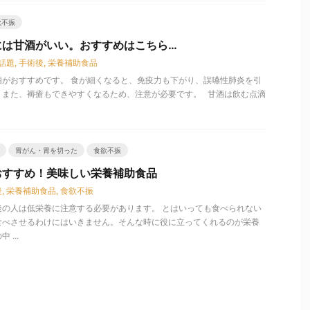
欲不振
には甘酒がいい。おすすめはこちら…
話題
,
手術後
,
栄養補助食品
酒がおすすめです。 食が細くなると、免疫力も下がり、誤嚥性肺炎を引
。また、褥瘡もできやすくなるため、注意が必要です。 甘酒は飲む点滴
胃がん・胃を切った
食欲不振
おすすめ！美味しい栄養補助食品
後
,
栄養補助食品
,
食欲不振
後の人は低栄養に注意する必要があります。 とはいっても食べられない
食べさせるわけにはいきません。そんな時に役に立ってくれるのが栄養
...