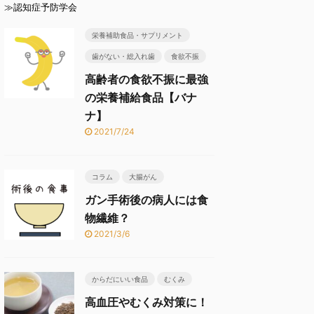
≫認知症予防学会
栄養補助食品・サプリメント
歯がない・総入れ歯
食欲不振
高齢者の食欲不振に最強
の栄養補給食品【バナ
ナ】
2021/7/24
コラム
大腸がん
ガン手術後の病人には食
物繊維？
2021/3/6
からだにいい食品
むくみ
高血圧やむくみ対策に！