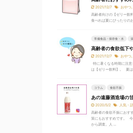
2021/12/7
おやつ
,
高齢者向けの【ゼリー飲
食べれば夏にぴったりのお
常備食品・保存食・水
高齢者の食欲低下
2021/12/7
おやつ
,
特に暑くなる時期に注意
は【ゼリー飲料】。 夏は
コラム
食欲不振
あの遠藤酒造場の
2020/5/2
人気・
高齢者の食欲不振におす
策にもおすすめです。 
から調査。人 ...