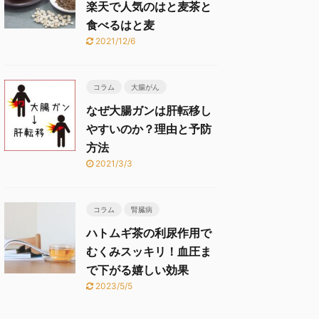
楽天で人気のはと麦茶と
食べるはと麦
2021/12/6
コラム
大腸がん
なぜ大腸ガンは肝転移し
やすいのか？理由と予防
方法
2021/3/3
コラム
腎臓病
ハトムギ茶の利尿作用で
むくみスッキリ！血圧ま
で下がる嬉しい効果
2023/5/5